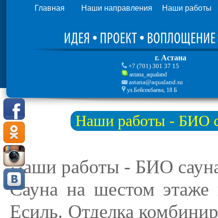
Главная
Наши направления
Наши работы
г. Астана
+7 (701) 301 37 15
astana_aqualand
astana@aqualand.su
ул.Бейсекбаева, 18 Б
Наши работы - БИО с
Наши работы - БИО сауна
Сауна на шестом этаже 
Есиль. Отделка комбинир