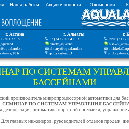
ия
Наши работы
Акции и новости
О компании
К
г. Астана
г. Алматы
г.
01) 301 37 15
+7 (747) 502 41 13
+996 (312) 5
_aqualand
almaty_aqualand
bishkek_aqual
a@aqualand.su
almaty@aqualand.su
bishkek@aqu
екбаева, 18 Б
пр. Суюнбая, 53
ул. Ахунбаева,
НАР ПО СИСТЕМАМ УПРАВ
БАССЕЙНАМИ­­
кий производитель микропроцессорной автоматики для бас
СЕМИНАР ПО СИСТЕМАМ УПРАВЛЕНИЯ БАССЕЙНАМ
я дезинфекция, автоматика обратной промывки, управление 
Для главных инженеров, руководителей отделов продаж, ди