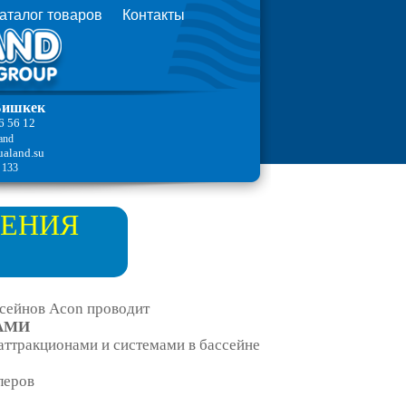
аталог товаров
Контакты
 Бишкек
6 56 12
and
aland.su
 133
ЛЕНИЯ
сейнов Acon проводит
И­­
аттракционами и системами в бассейне
леров