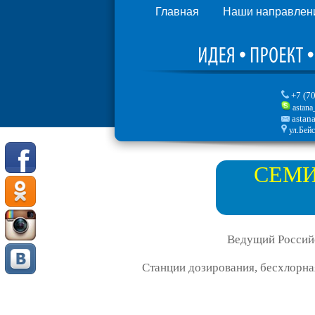
Главная
Наши направлен
+7 (7
astana
astan
ул.Бейс
СЕМИ
Ведущий Российс
Станции дозирования, бесхлорна